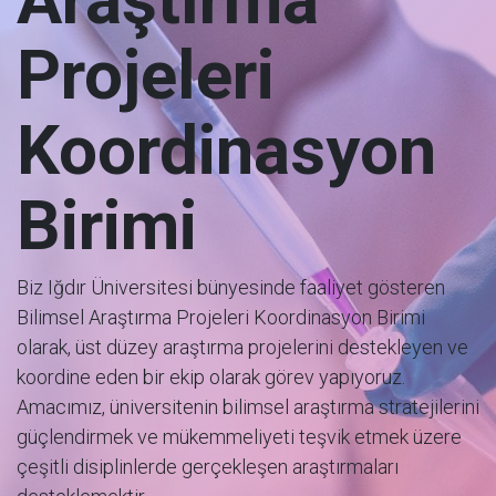
Projeleri
Koordinasyon
Birimi
Biz Iğdır Üniversitesi bünyesinde faaliyet gösteren
Bilimsel Araştırma Projeleri Koordinasyon Birimi
olarak, üst düzey araştırma projelerini destekleyen ve
koordine eden bir ekip olarak görev yapıyoruz.
Amacımız, üniversitenin bilimsel araştırma stratejilerini
güçlendirmek ve mükemmeliyeti teşvik etmek üzere
çeşitli disiplinlerde gerçekleşen araştırmaları